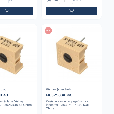
Min: 1
Quantité:
Min: 1
PDF
trol)
Vishay (spectrol)
KB40
M63P503KB40
e réglage Vishay
Résistance de réglage Vishay
M63P502KB40 5k Ohms
(spectrol) M63P503KB40 50k
Ohms