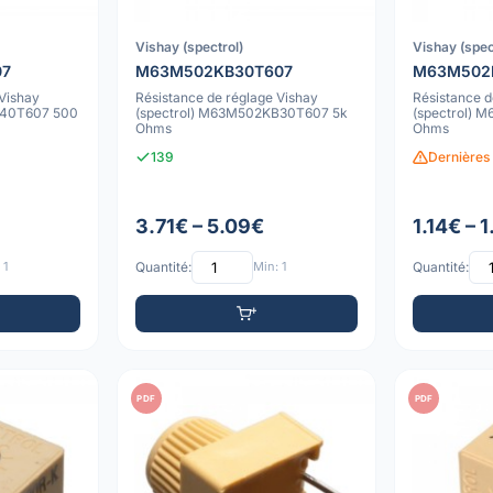
Vishay (spectrol)
Vishay (spec
07
M63M502KB30T607
M63M502
 Vishay
Résistance de réglage Vishay
Résistance d
B40T607 500
(spectrol) M63M502KB30T607 5k
(spectrol)
Ohms
Ohms
139
Dernières 
3.71€ – 5.09€
1.14€ – 
 1
Quantité:
Min: 1
Quantité:
PDF
PDF