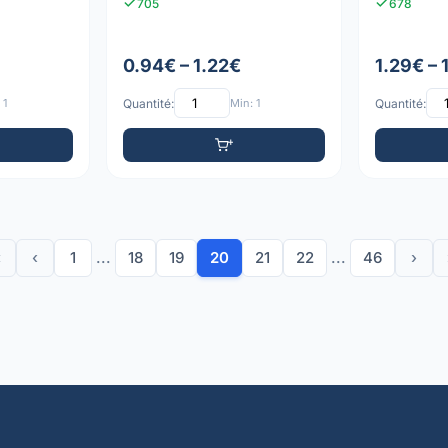
705
678
0.94€ – 1.22€
1.29€ – 
 1
Quantité:
Min: 1
Quantité:
«
‹
1
...
18
19
20
21
22
...
46
›