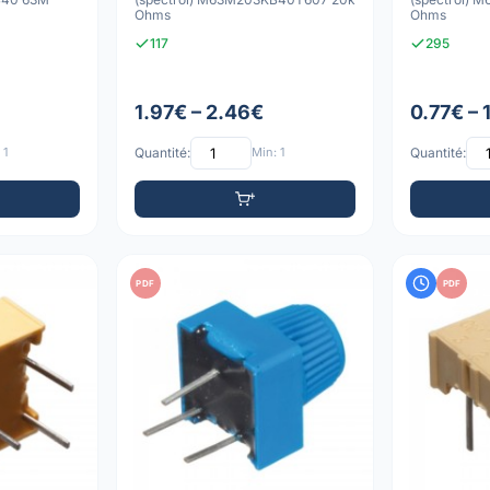
Ohms
Ohms
117
295
1.97€ – 2.46€
0.77€ – 
 1
Quantité:
Min: 1
Quantité:
PDF
PDF