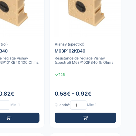
trol)
Vishay (spectrol)
B40
M63P102KB40
e réglage Vishay
Résistance de réglage Vishay
M63P101KB40 100 Ohms
(spectrol) M63P102KB40 1k Ohms
126
 0.82€
0.58€ – 0.92€
Min: 1
Quantité:
Min: 1