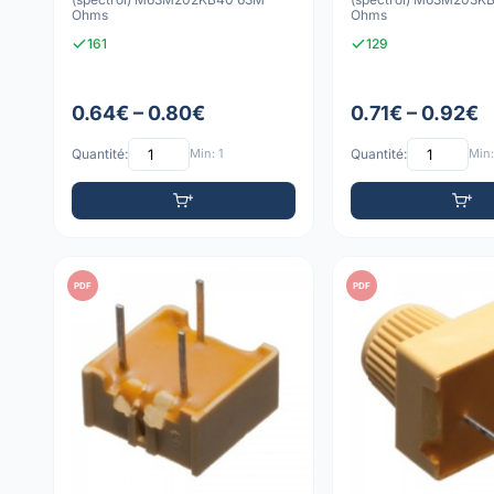
Ohms
Ohms
161
129
0.64€ – 0.80€
0.71€ – 0.92€
Quantité:
Min: 1
Quantité:
Min:
PDF
PDF