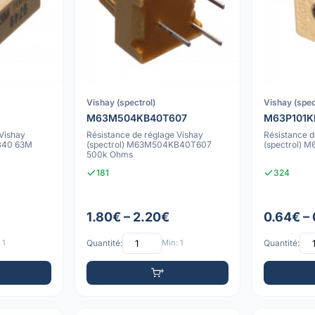
Vishay (spectrol)
Vishay (spec
M63M504KB40T607
M63P101K
 Vishay
Résistance de réglage Vishay
Résistance d
B40 63M
(spectrol) M63M504KB40T607
(spectrol) 
500k Ohms
181
324
1.80€ – 2.20€
0.64€ –
 1
Quantité:
Min: 1
Quantité: