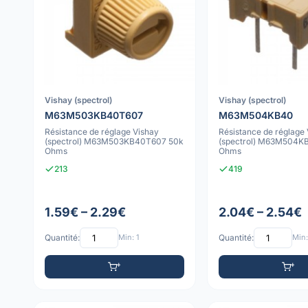
Vishay (spectrol)
Vishay (spectrol)
M63M503KB40T607
M63M504KB40
Résistance de réglage Vishay
Résistance de réglage
(spectrol) M63M503KB40T607 50k
(spectrol) M63M504K
Ohms
Ohms
213
419
1.59€ – 2.29€
2.04€ – 2.54€
Quantité:
Min: 1
Quantité:
Min: