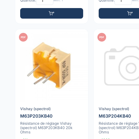
Quantité:
Min: 1
Quantité:
Min:
PDF
PDF
Vishay (spectrol)
Vishay (spectrol)
M63P203KB40
M63P204KB40
Résistance de réglage Vishay
Résistance de réglage
(spectrol) M63P203KB40 20k
(spectrol) M63P204K
Ohms
Ohms