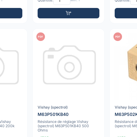
 1
Quantité:
Min: 1
Quantité:
PDF
PDF
Vishay (spectrol)
Vishay (spec
M63P501KB40
M63P502
 Vishay
Résistance de réglage Vishay
Résistance d
B40 200k
(spectrol) M63P501KB40 500
(spectrol) 
Ohms