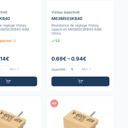
trol)
Vishay (spectrol)
KB40
M63M503KB40
e réglage Vishay
Résistance de réglage Vishay
 M63M502KB40 63M
(spectrol) M63M503KB40 63M
Ohms
pièces!: 2
53
1.14€
0.69€ – 0.94€
Min: 1
Quantité:
Min: 1
PDF