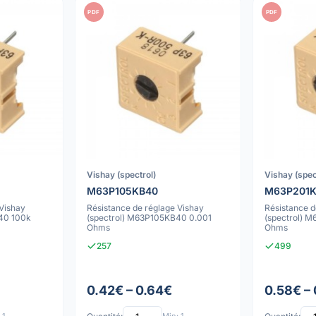
PDF
PDF
Vishay (spectrol)
Vishay (spec
M63P105KB40
M63P201
 Vishay
Résistance de réglage Vishay
Résistance d
40 100k
(spectrol) M63P105KB40 0.001
(spectrol) 
Ohms
Ohms
257
499
0.42€ – 0.64€
0.58€ –