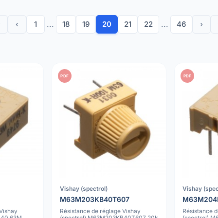
«
‹
1
...
18
19
20
21
22
...
46
›
PDF
PDF
Vishay (spectrol)
Vishay (spec
M63M203KB40T607
M63M204
 Vishay
Résistance de réglage Vishay
Résistance d
B40 63M
(spectrol) M63M203KB40T607 20k
(spectrol)