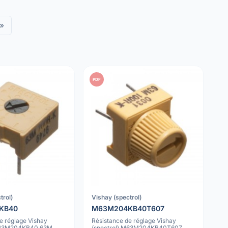
»
PDF
trol)
Vishay (spectrol)
KB40
M63M204KB40T607
e réglage Vishay
Résistance de réglage Vishay
 M63M204KB40 63M
(spectrol) M63M204KB40T607