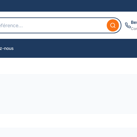
Be
Con
z-nous