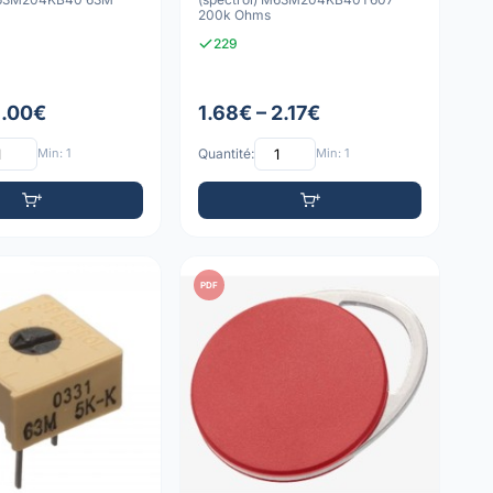
200k Ohms
229
1.00€
1.68€ – 2.17€
Min: 1
Quantité:
Min: 1
PDF