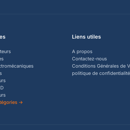
es
Liens utiles
teurs
A propos
es
Contactez-nous
ectromécaniques
Conditions Générales de V
s
politique de confidentialité
urs
ED
urs
tégories
→