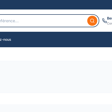
Be
Con
z-nous