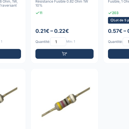
56 Ohm, 1W,
Résistance Fusible 0.82 Ohm 1W
Fusible, 1 O
Traversant
10%
11
203
Lot de 5 
0.21€ – 0.22€
0.57€ –
 1
Quantité:
Min: 1
Quantité: