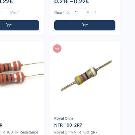
0.22€
0.21€ – 0.22€
Min: 1
Quantité:
Min: 1
PDF
Royal Ohm
1R
NFR-100-2R7
FR-100-1R Résistance
Royal Ohm NFR-100-2R7