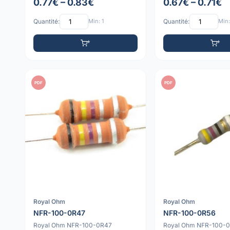
0.77€ – 0.83€
0.67€ – 0.71€
Quantité:
Min: 1
Quantité:
Min:
PDF
PDF
Royal Ohm
Royal Ohm
NFR-100-0R47
NFR-100-0R56
Royal Ohm NFR-100-0R47
Royal Ohm NFR-100-