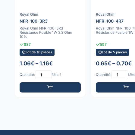
Royal Ohm
Royal Ohm
NFR-100-3R3
NFR-100-4R7
Royal Ohm NFR-100-3R3
Royal Ohm NFR-100-
Résistance Fusible 1W 3.3 Ohm
Résistance Fusible 1W
10%
687
597
Lot de 10 pièces
Lot de 5 pièces
1.06€ – 1.16€
0.65€ – 0.70€
Quantité:
Min: 1
Quantité:
Min: