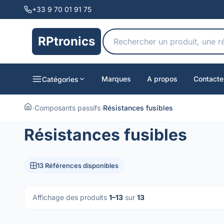
+33 9 70 01 91 75
RPtronics
Marques
A propos
Contacte
Catégories
›
Composants passifs
›
Résistances fusibles
Résistances fusibles
13 Références disponibles
Affichage des produits
1–13
sur
13