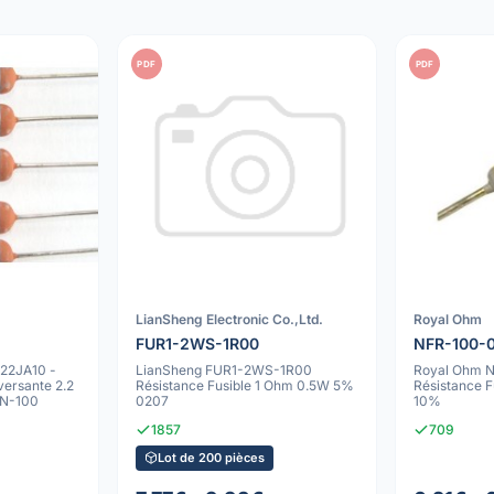
PDF
PDF
LianSheng Electronic Co.,Ltd.
Royal Ohm
FUR1-2WS-1R00
NFR-100-
22JA10 -
LianSheng FUR1-2WS-1R00
Royal Ohm 
versante 2.2
Résistance Fusible 1 Ohm 0.5W 5%
Résistance 
RN-100
0207
10%
1857
709
Lot de 200 pièces