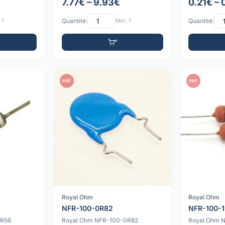
7.77€ – 9.93€
0.21€ – 
 1
Quantité:
Min: 1
Quantité:
PDF
PDF
Royal Ohm
Royal Ohm
NFR-100-0R82
NFR-100-
0R56
Royal Ohm NFR-100-0R82
Royal Ohm N