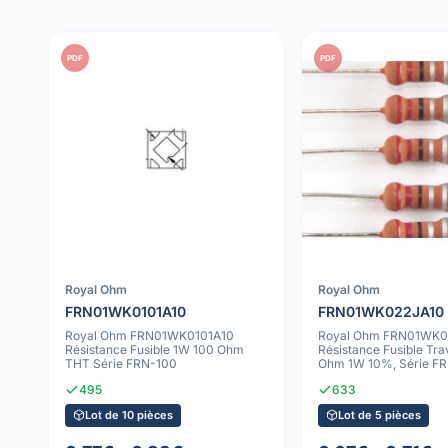
PDF
PDF
Royal Ohm
Royal Ohm
FRN01WK0101A10
FRN01WK022JA10
Royal Ohm FRN01WK0101A10
Royal Ohm FRN01WK0
Résistance Fusible 1W 100 Ohm
Résistance Fusible Tra
THT Série FRN-100
Ohm 1W 10%, Série F
495
633
Lot de 10 pièces
Lot de 5 pièces