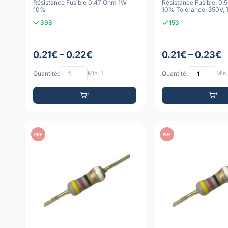
Résistance Fusible 0.47 Ohm 1W
Résistance Fusible, 0.
10%
10% Tolérance, 350V, 
398
153
0.21€ – 0.22€
0.21€ – 0.23€
Quantité:
Min: 1
Quantité:
Min:
PDF
PDF