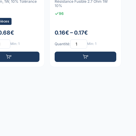
hm, 1W, 10% Tolérance
Résistance Fusible 2.7 Ohm 1W
10%
96
pièces
 0.68€
0.16€ – 0.17€
Min: 1
Quantité:
Min: 1