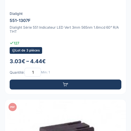
Dialight
551-1307F
Dialight Série 551 Indicateur LED Vert 3mm 565nm 1.6mcd 60° R/A
THT
127
Lot de 3 pièces
3.03€ – 4.44€
Quantité:
Min: 1
PDF