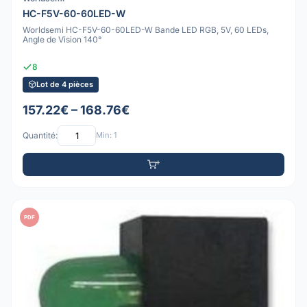
HC-F5V-60-60LED-W
Worldsemi HC-F5V-60-60LED-W Bande LED RGB, 5V, 60 LEDs,
Angle de Vision 140°
8
Lot de 4 pièces
157.22€ – 168.76€
Quantité:
Min: 1
PDF