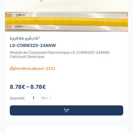
EgyÃ©b gyÃ¡rtÃ³
LS-COBW320-24ANW
Module de Composant Électronique LS-COBW320-24ANW,
Fabricant Générique
Dernières pièces!: 3333
8.78€ – 8.78€
Quantité:
Min: 1