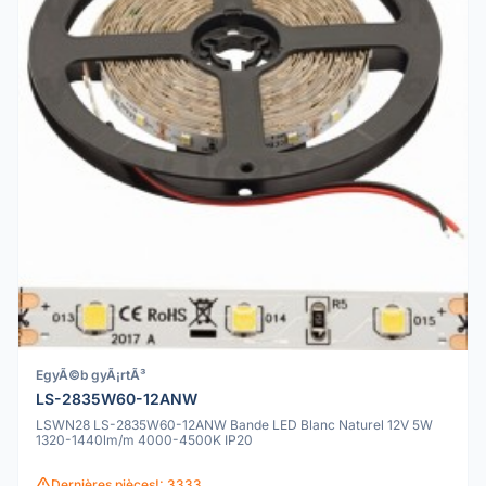
EgyÃ©b gyÃ¡rtÃ³
LS-2835W60-12ANW
LSWN28 LS-2835W60-12ANW Bande LED Blanc Naturel 12V 5W
1320-1440lm/m 4000-4500K IP20
Dernières pièces!: 3333