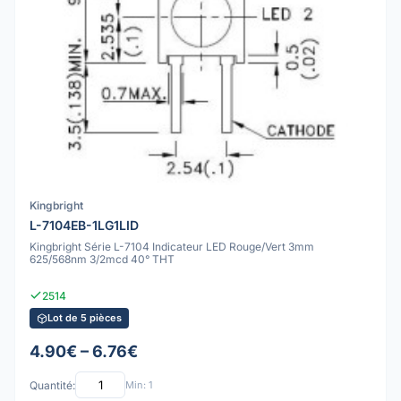
Kingbright
L-7104EB-1LG1LID
Kingbright Série L-7104 Indicateur LED Rouge/Vert 3mm
625/568nm 3/2mcd 40° THT
2514
Lot de 5 pièces
4.90€ – 6.76€
Quantité:
Min: 1