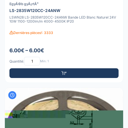
EgyÃ©b gyÃ¡rtÃ³
LS-2835W120CC-24ANW
LSWN28 LS-2835W120CC-24ANW Bande LED Blanc Naturel 24V
10W 1100-1200lm/m 4000-4500K IP20
Dernières pièces!: 3333
6.00€ – 6.00€
Quantité:
Min: 1