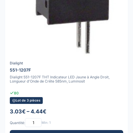
Dialight
551-1207F
Dialight 551-1207F THT Indicateur LED Jaune à Angle Droit,
Longueur d'Onde de Crête 585nm, Luminosit
80
Lot de 3 pièces
3.03€ – 4.44€
Quantité:
Min: 1