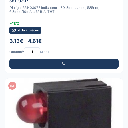
551-0307F
Dialight 551-0307F Indicateur LED, 3mm Jaune, 585nm,
6.3mcd/10mA, 45° R/A, THT
172
Lot de 4 pièces
3.13€ – 4.61€
Quantité:
Min: 1
PDF