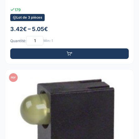
179
Lot de 3 pièces
3.42€ – 5.05€
Quantité:
Min: 1
PDF