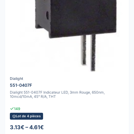
Dialight
551-0407F
Dialight 551-0407F Indicateur LED, 3mm Rouge, 650nm,
10mcd/10mA, 45° R/A, THT
149
Lot de 4 pièces
3.13€ – 4.61€