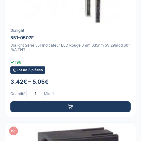
Dialight
551-0507F
Dialight Série 551 Indicateur LED Rouge 3mm 635nm 5V 29mcd 60°
R/A THT
196
Lot de 3 pièces
3.42€ – 5.05€
Quantité:
Min: 1
PDF