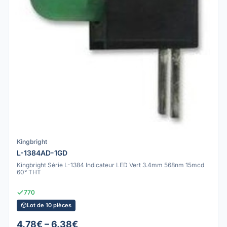
Kingbright
L-1384AD-1GD
Kingbright Série L-1384 Indicateur LED Vert 3.4mm 568nm 15mcd
60° THT
770
Lot de 10 pièces
4.78€ – 6.38€