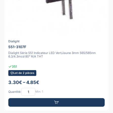
Dialight
551-3107F
Dialight Série 551 Indicateur LED Vert/Jaune 3mm 565/585nm
6.3/4.3mcd 80° R/A THT
351
Lot de 2 pièces
3.30€ – 4.85€
Quantité:
Min: 1