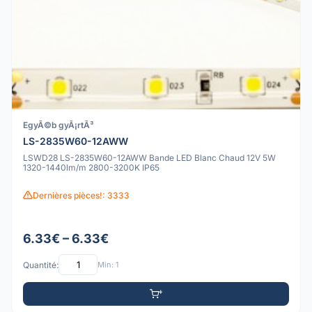
EgyÃ©b gyÃ¡rtÃ³
LS-2835W60-12AWW
LSWD28 LS-2835W60-12AWW Bande LED Blanc Chaud 12V 5W
1320-1440lm/m 2800-3200K IP65
Dernières pièces!: 3333
6.33€ – 6.33€
Quantité:
Min: 1