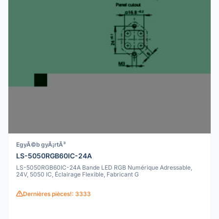
EgyÃ©b gyÃ¡rtÃ³
LS-5050RGB60IC-24A
LS-5050RGB60IC-24A Bande LED RGB Numérique Adressable,
24V, 5050 IC, Éclairage Flexible, Fabricant G
Dernières pièces!: 3333