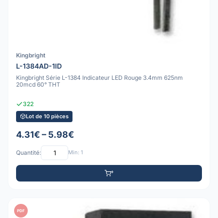
Kingbright
L-1384AD-1ID
Kingbright Série L-1384 Indicateur LED Rouge 3.4mm 625nm
20mcd 60° THT
322
Lot de 10 pièces
4.31€ – 5.98€
Quantité:
Min: 1
PDF