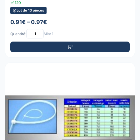
120
Lot de 10 pièces
0.91€ – 0.97€
Quantité:
Min: 1