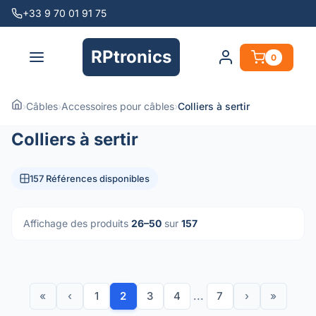
+33 9 70 01 91 75
RPtronics
0
›
Câbles
›
Accessoires pour câbles
›
Colliers à sertir
Colliers à sertir
157 Références disponibles
Affichage des produits
26–50
sur
157
«
‹
1
2
3
4
...
7
›
»