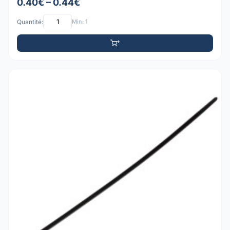
0.40€ – 0.44€
Quantité:
Min: 1