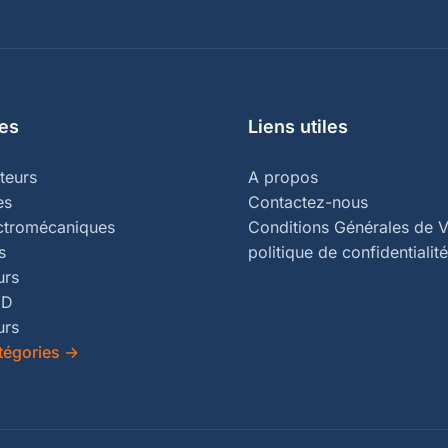
es
Liens utiles
teurs
A propos
es
Contactez-nous
ectromécaniques
Conditions Générales de V
s
politique de confidentialité
urs
ED
urs
tégories
→