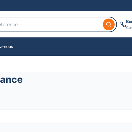
Be
Con
z-nous
dance