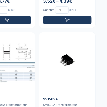
4.77€
3.52€ – 4.39€
Min: 1
Quantité:
Min: 1
--
SV1502A
501A Transformateur
SV1502A Transformateur