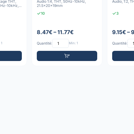
tage THT,
Audio 1:4, THT, 50Hz-10kHz,
Audio, 1:2, 
0Hz-10kHz,
21.5x20x19mm
10
3
8.47€ – 11.77€
9.15€ – 
 1
Quantité:
Min: 1
Quantité: