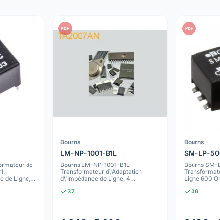
PDF
PDF
Bourns
Bourns
LM-NP-1001-B1L
SM-LP-50
ormateur de
Bourns LM-NP-1001-B1L
Bourns SM-
1,
Transformateur d\'Adaptation
Transformate
e de Ligne,
d\'Impédance de Ligne, 4
Ligne 600 O
Connexions, Montage Trav
37
39