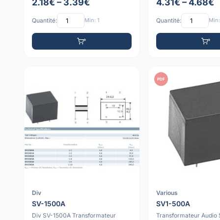
2.18€ – 3.39€
4.31€ – 4.68€
Quantité:
Min: 1
Quantité:
Min:
PDF
Div
Various
SV-1500A
SV1-500A
Div SV-1500A Transformateur
Transformateur Audio