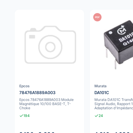
PDF
Epcos
Murata
78476A1889A003
DA101C
Epcos 78476A1889A003 Module
Murata DA101C Transf
Magnétique 10/100 BASE-T, T-
Signal Audio, Rapport 1:
Choke
Adaptation d'Impédanc
1mH-2.06
194
24