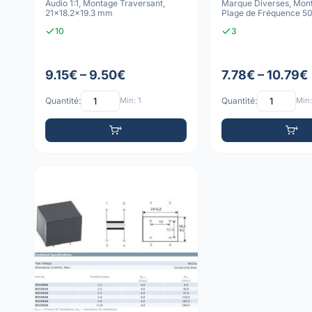
Audio 1:1, Montage Traversant,
Marque Diverses, Mon
21x18.2x19.3 mm
Plage de Fréquence 5
Résistan
10
3
9.15€ – 9.50€
7.78€ – 10.79€
Quantité:
Min: 1
Quantité:
Min: