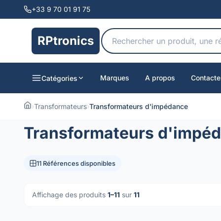
+33 9 70 01 91 75
RPtronics
Marques
A propos
Contacte
Catégories
›
Transformateurs
›
Transformateurs d'impédance
Transformateurs d'impé
11 Références disponibles
Affichage des produits
1–11
sur
11