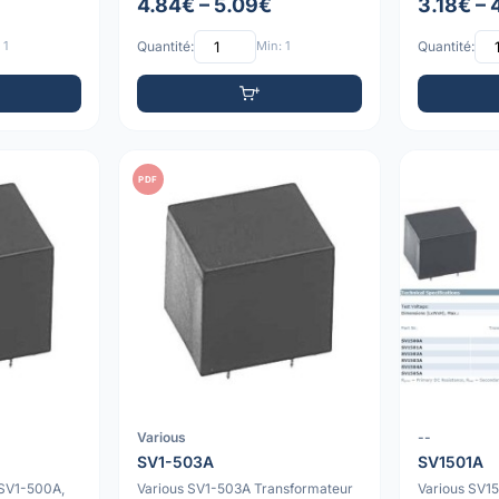
4.84€ – 5.09€
3.18€ – 
 1
Quantité:
Min: 1
Quantité:
PDF
Various
--
SV1-503A
SV1501A
 SV1-500A,
Various SV1-503A Transformateur
Various SV1