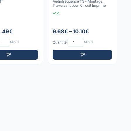
THT
Audiofréquence 1:3 - Montage
Traversant pour Circuit Imprimé
2
9.49€
9.68€ – 10.10€
Min: 1
Quantité:
Min: 1