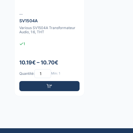
--
SV1504A
Various SV1504A Transformateur
Audio, 1:6, THT
1
10.19€ – 10.70€
Quantité:
Min: 1