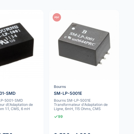
PDF
Bourns
01-SMD
SM-LP-5001E
LP-5001-SMD
Bourns SM-LP-5001E
ur d\'Adaptation de
Transformateur d'Adaptation de
hm 1:1, CMS, 6 mH
Ligne, 6mH, 115 Ohms, CMS
99