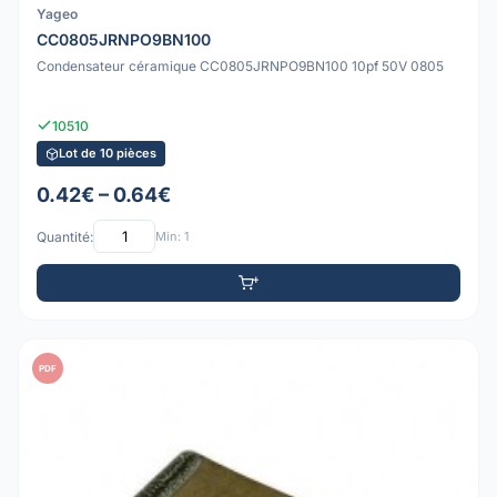
Yageo
CC0805JRNPO9BN100
Condensateur céramique CC0805JRNPO9BN100 10pf 50V 0805
10510
Lot de 10 pièces
0.42€ – 0.64€
Quantité:
Min: 1
PDF