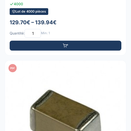
4000
Lot de 4000 pièces
129.70€ – 139.94€
Quantité:
Min: 1
PDF