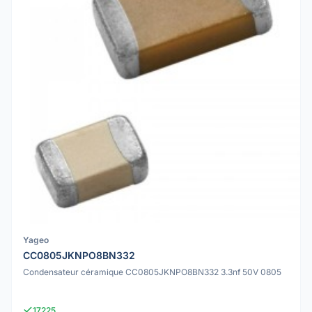
Yageo
CC0805JKNPO8BN332
Condensateur céramique CC0805JKNPO8BN332 3.3nf 50V 0805
17225