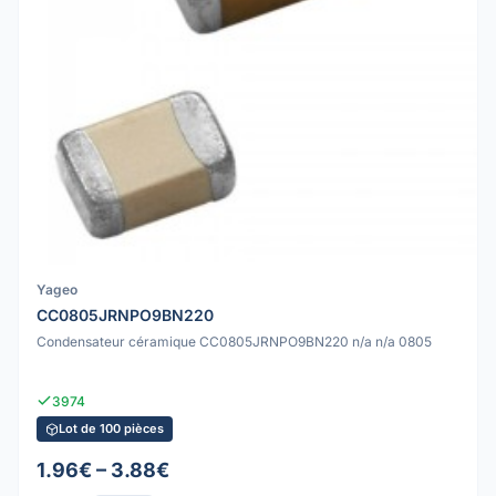
Yageo
CC0805JRNPO9BN220
Condensateur céramique CC0805JRNPO9BN220 n/a n/a 0805
3974
Lot de 100 pièces
1.96€ – 3.88€