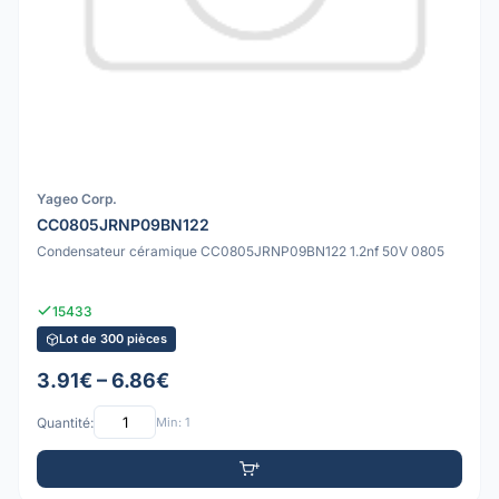
Yageo Corp.
CC0805JRNP09BN122
Condensateur céramique CC0805JRNP09BN122 1.2nf 50V 0805
15433
Lot de 300 pièces
3.91€ – 6.86€
Quantité:
Min: 1