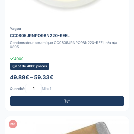
Yageo
CC0805JRNPO9BN220-REEL
Condensateur céramique CC0805JRNPO9BN220-REEL n/a n/a
0805
4000
Lot de 4000 pièces
49.89€ – 59.33€
Quantité:
Min: 1
PDF