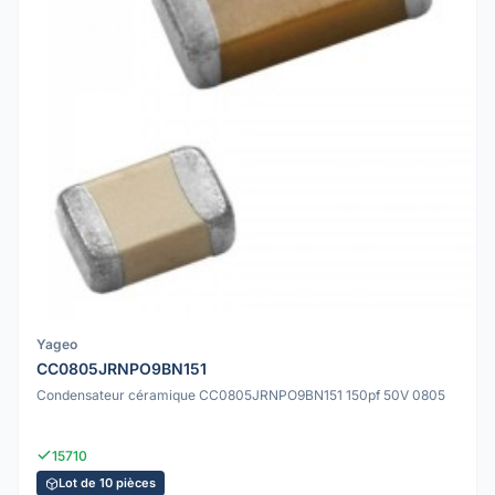
Yageo
CC0805JRNPO9BN151
Condensateur céramique CC0805JRNPO9BN151 150pf 50V 0805
15710
Lot de 10 pièces