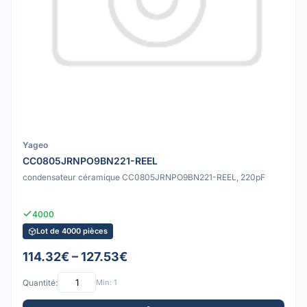
Yageo
CC0805JRNPO9BN221-REEL
condensateur céramique CC0805JRNPO9BN221-REEL, 220pF
4000
Lot de 4000 pièces
114.32€ – 127.53€
Quantité:
Min: 1