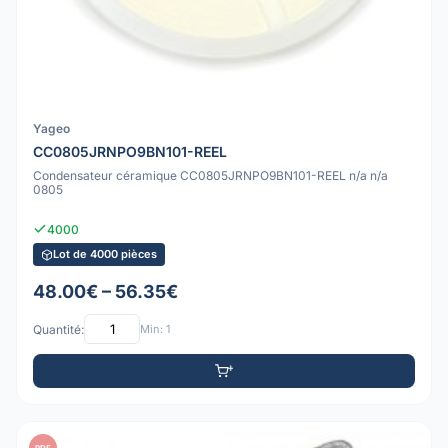
Yageo
CC0805JRNPO9BN101-REEL
Condensateur céramique CC0805JRNPO9BN101-REEL n/a n/a
0805
4000
Lot de 4000 pièces
48.00€ – 56.35€
Quantité:
Min: 1