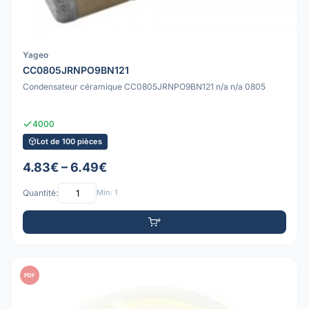
Yageo
CC0805JRNPO9BN121
Condensateur céramique CC0805JRNPO9BN121 n/a n/a 0805
4000
Lot de 100 pièces
4.83€ – 6.49€
Quantité:
Min: 1
PDF