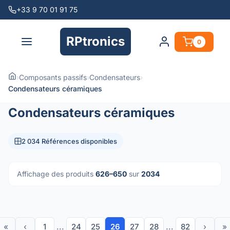
+33 9 70 01 91 75
RPtronics
0
›
Composants passifs
›
Condensateurs
›
Condensateurs céramiques
Condensateurs céramiques
2 034 Références disponibles
Affichage des produits
626–650
sur
2034
«
‹
1
...
24
25
26
27
28
...
82
›
»