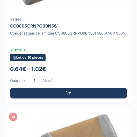
Yageo
CC0805GRNPO9BN561
Condensateur céramique CC0805GRNPO9BN561 560pf 50V 0805
12263
Lot de 10 pièces
0.64€ – 1.02€
Quantité:
Min: 1
PDF