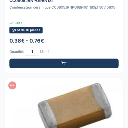
CC0805JRNPO9BN181
Condensateur céramique CC0805JRNPO9BN181 180pf 50V 0805
3937
Lot de 10 pièces
0.38€ – 0.76€
Quantité:
Min: 1
PDF