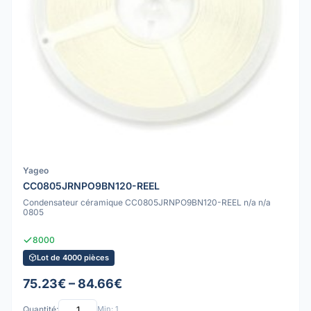
Yageo
CC0805JRNPO9BN120-REEL
Condensateur céramique CC0805JRNPO9BN120-REEL n/a n/a
0805
8000
Lot de 4000 pièces
75.23€ – 84.66€
Quantité:
Min: 1