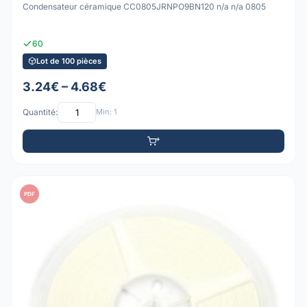
Condensateur céramique CC0805JRNPO9BN120 n/a n/a 0805
60
Lot de 100 pièces
3.24€ – 4.68€
Quantité:
Min: 1
PDF