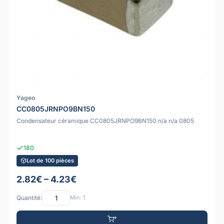
Yageo
CC0805JRNPO9BN150
Condensateur céramique CC0805JRNPO9BN150 n/a n/a 0805
180
Lot de 100 pièces
2.82€ – 4.23€
Quantité:
Min: 1