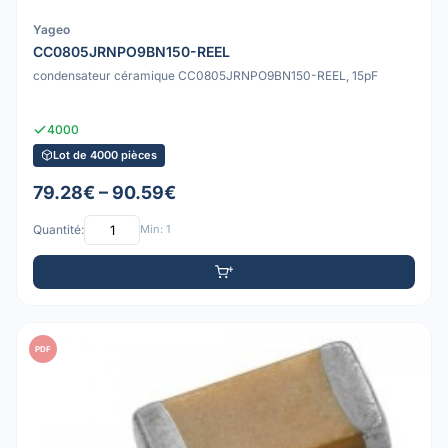
Yageo
CC0805JRNPO9BN150-REEL
condensateur céramique CC0805JRNPO9BN150-REEL, 15pF
4000
Lot de 4000 pièces
79.28€ – 90.59€
Quantité:
Min: 1
PDF