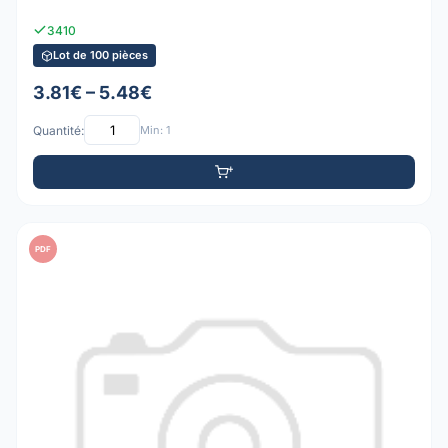
3410
Lot de 100 pièces
3.81€ – 5.48€
Quantité:
Min: 1
PDF