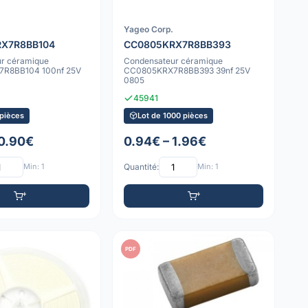
Yageo Corp.
X7R8BB104
CC0805KRX7R8BB393
r céramique
Condensateur céramique
R8BB104 100nf 25V
CC0805KRX7R8BB393 39nf 25V
0805
45941
 pièces
Lot de 1000 pièces
 0.90€
0.94€ – 1.96€
Min: 1
Quantité:
Min: 1
PDF