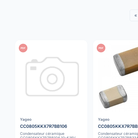
«
PDF
PDF
Yageo
Yageo
CC0805KKX7R7BB106
CC0805KKX7R7BB
Condensateur céramique
Condensateur cérami
CC0805KKX7R7BB106 10uf 16V
CC0805KKX7R7BB334 