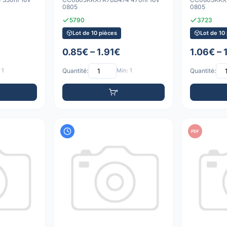
0805
0805
5790
3723
Lot de 10 pièces
Lot de 10
0.85€ – 1.91€
1.06€ – 
 1
Quantité:
Min: 1
Quantité:
PDF