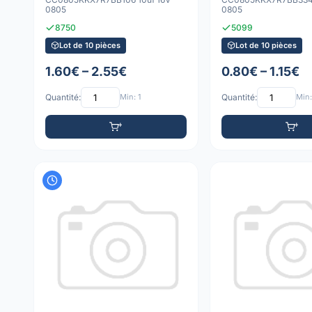
0805
0805
8750
5099
Lot de 10 pièces
Lot de 10 pièces
1.60€ – 2.55€
0.80€ – 1.15€
Quantité:
Min: 1
Quantité:
Min: