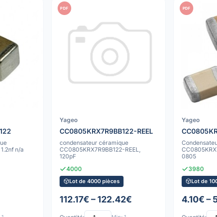
PDF
PDF
Yageo
Yageo
122
CC0805KRX7R9BB122-REEL
CC0805KR
que
condensateur céramique
Condensateu
.2nf n/a
CC0805KRX7R9BB122-REEL,
CC0805KRX7
120pF
0805
4000
3980
Lot de 4000 pièces
Lot de 10
112.17€ – 122.42€
4.10€ – 