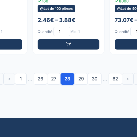
160
8000
Lot de 100 pièces
Lot de 40
2.46€ – 3.88€
73.07€ 
 1
Quantité:
Min: 1
Quantité:
‹
1
...
26
27
28
29
30
...
82
›