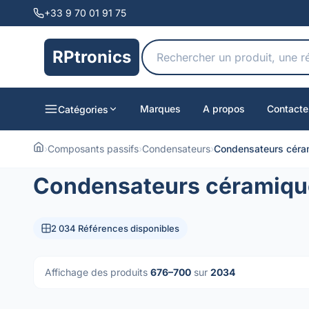
+33 9 70 01 91 75
RPtronics
Marques
A propos
Contacte
Catégories
›
Composants passifs
›
Condensateurs
›
Condensateurs céra
Condensateurs céramiqu
2 034 Références disponibles
Affichage des produits
676–700
sur
2034