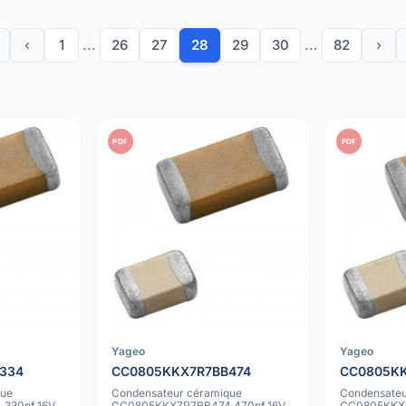
‹
1
...
26
27
28
29
30
...
82
›
PDF
PDF
Yageo
Yageo
334
CC0805KKX7R7BB474
CC0805KK
que
Condensateur céramique
Condensateu
330nf 16V
CC0805KKX7R7BB474 470nf 16V
CC0805KKX7