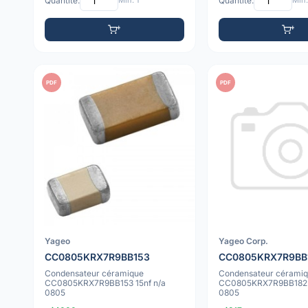
Quantité:
Min: 1
Quantité:
Min:
PDF
PDF
Yageo
Yageo Corp.
CC0805KRX7R9BB153
CC0805KRX7R9BB
Condensateur céramique
Condensateur cérami
CC0805KRX7R9BB153 15nf n/a
CC0805KRX7R9BB182 1
0805
0805