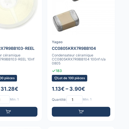
Yageo
X7R9BB103-REEL
CC0805KRX7R9BB104
r céramique
Condensateur céramique
R9BB103-REEL 10nf
CC0805KRX7R9BB104 100nf n/a
0805
183
00 pièces
Lot de 100 pièces
 31.28€
1.13€ – 3.90€
Min: 1
Quantité:
Min: 1