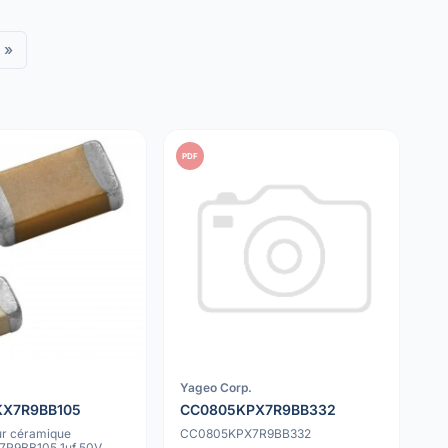
»
PDF
Yageo Corp.
X7R9BB105
CC0805KPX7R9BB332
r céramique
CC0805KPX7R9BB332
R9BB105 1uf 50V