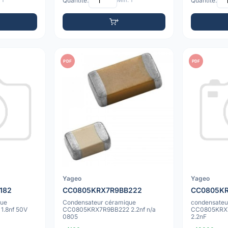
 1
Quantité:
Min: 1
Quantité:
PDF
PDF
Yageo
Yageo
182
CC0805KRX7R9BB222
CC0805KR
que
Condensateur céramique
condensateu
.8nf 50V
CC0805KRX7R9BB222 2.2nf n/a
CC0805KRX
0805
2.2nF