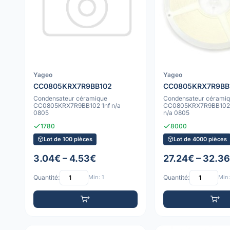
Yageo
Yageo
CC0805KRX7R9BB102
CC0805KRX7R9BB
Condensateur céramique
Condensateur cérami
CC0805KRX7R9BB102 1nf n/a
CC0805KRX7R9BB102-
0805
n/a 0805
1780
8000
Lot de 100 pièces
Lot de 4000 pièces
3.04€ – 4.53€
27.24€ – 32.3
Quantité:
Min: 1
Quantité:
Min: