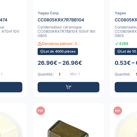
Yageo Corp.
Yageo
474
CC0805KRX7R7BB104
CC0805KR
que
Condensateur céramique
Condensateu
470nf 10V
CC0805KRX7R7BB104 100nf 16V
CC0805KRX7
0805
0805
Dernières pièces!: 2
4288
Lot de 4000 pièces
Lot de 10
26.96€ – 26.96€
0.53€ –
 1
Quantité:
Min: 1
Quantité:
PDF
PDF