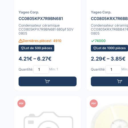
Yageo Corp.
Yageo Corp.
CC0805KPX7R9BN681
CC0805KRX7R6BB
Condensateur céramique
Condensateur cérami
CC0805KPX7R9BN681 680pf 50V
CC0805KRX7R6BB474 
0805
0805
Dernières pièces!: 4910
74000
Lot de 500 pièces
Lot de 1000 pièces
4.21€ – 6.27€
2.29€ – 3.85€
Quantité:
Min: 1
Quantité:
Min:
PDF
PDF