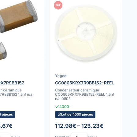
PDF
Yageo
X7R9BB152
CC0805KRX7R9BB152-REEL
r céramique
Condensateur céramique
R9BB152 1.5nf n/a
CC0805KRX7R9BB152-REEL 1.5nf
n/a 0805
4000
0 pièces
Lot de 4000 pièces
5.67€
112.98€ – 123.23€