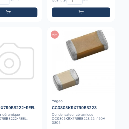
Min: 1
Quantité:
Min: 1
PDF
Yageo
X7R9BB222-REEL
CC0805KRX7R9BB223
r céramique
Condensateur céramique
7R9BB222-REEL,
CC0805KRX7R9BB223 22nf 50V
0805