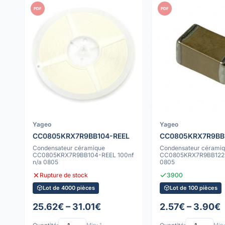
PDF
PDF
Yageo
Yageo
CC0805KRX7R9BB104-REEL
CC0805KRX7R9BB
Condensateur céramique
Condensateur cérami
CC0805KRX7R9BB104-REEL 100nf
CC0805KRX7R9BB122 1
n/a 0805
0805
Rupture de stock
3900
Lot de 4000 pièces
Lot de 100 pièces
25.62€ – 31.01€
2.57€ – 3.90€