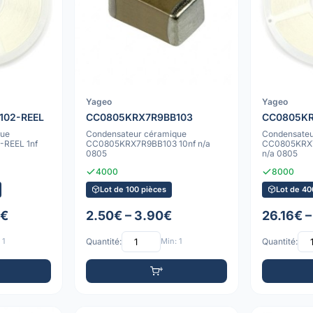
Yageo
Yageo
102-REEL
CC0805KRX7R9BB103
CC0805KR
que
Condensateur céramique
Condensateu
REEL 1nf
CC0805KRX7R9BB103 10nf n/a
CC0805KRX7
0805
n/a 0805
4000
8000
Lot de 100 pièces
Lot de 40
6€
2.50€ – 3.90€
26.16€ –
 1
Quantité:
Min: 1
Quantité: