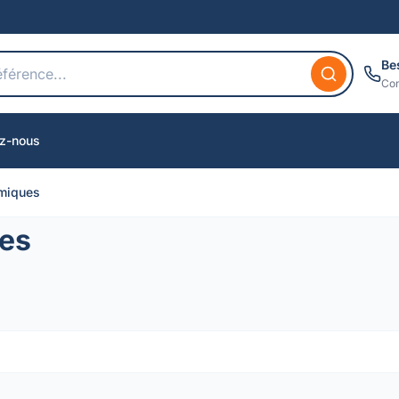
Be
Con
z-nous
miques
es