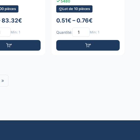
5480
00 pièces
Lot de 10 pièces
– 83.32€
0.51€ – 0.76€
Min: 1
Quantité:
Min: 1
»