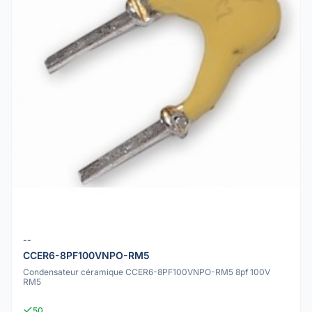
--
CCER6-8PF100VNPO-RM5
Condensateur céramique CCER6-8PF100VNPO-RM5 8pf 100V
RM5
50