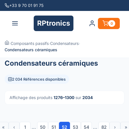
+33 9 70 01 91 75
RPtronics
0
›
Composants passifs
›
Condensateurs
›
Condensateurs céramiques
Condensateurs céramiques
2 034 Références disponibles
Affichage des produits
1276–1300
sur
2034
«
‹
1
...
50
51
52
53
54
...
82
›
»