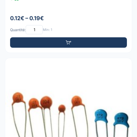
0.12€ – 0.19€
Quantité:
Min: 1