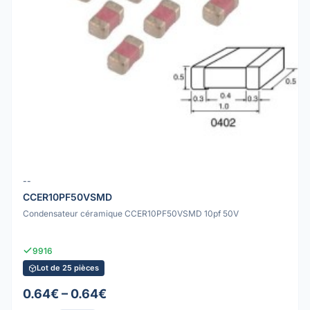
--
CCER10PF50VSMD
Condensateur céramique CCER10PF50VSMD 10pf 50V
9916
Lot de 25 pièces
0.64€ – 0.64€