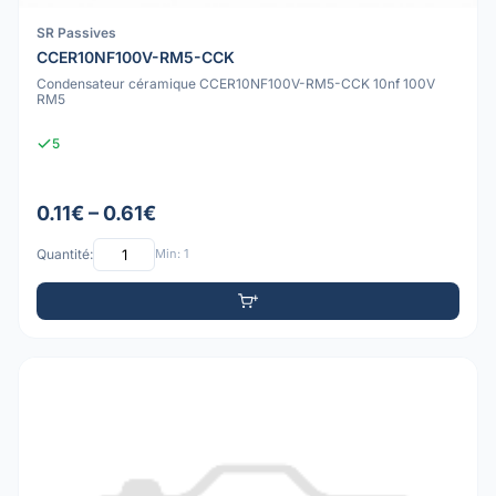
SR Passives
CCER10NF100V-RM5-CCK
Condensateur céramique CCER10NF100V-RM5-CCK 10nf 100V
RM5
5
0.11€ – 0.61€
Quantité:
Min: 1