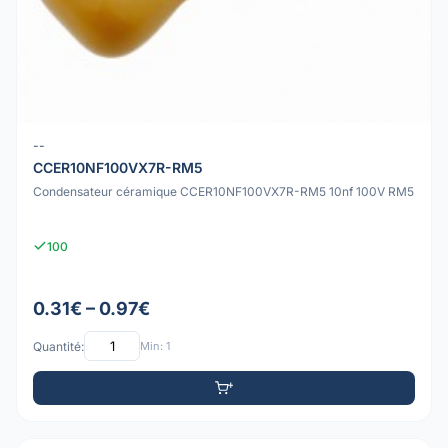
--
CCER10NF100VX7R-RM5
Condensateur céramique CCER10NF100VX7R-RM5 10nf 100V RM5
100
0.31€ – 0.97€
Quantité:
Min: 1