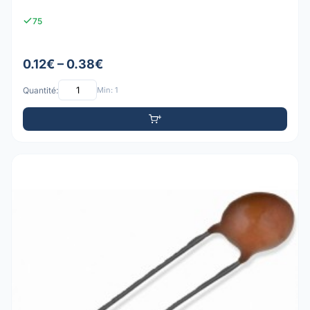
75
0.12€ – 0.38€
Quantité:
Min: 1