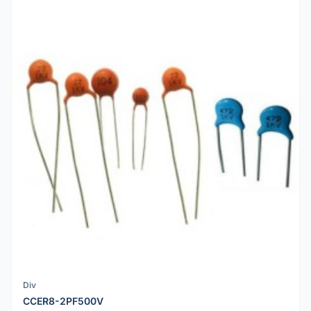
Div
CCER8-2PF500V