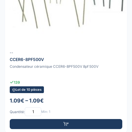
--
CCER6-8PF500V
Condensateur céramique CCER6-8PF500V 8pf 500V
139
Lot de 10 pièces
1.09€ – 1.09€
Quantité:
Min: 1