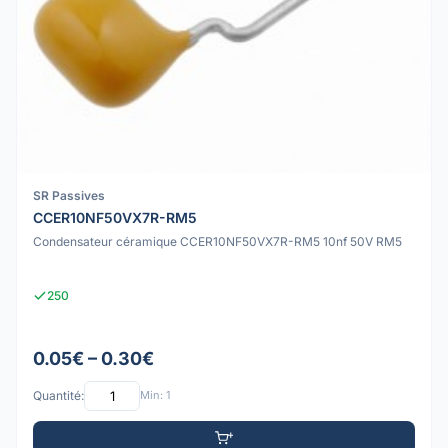
SR Passives
CCER10NF50VX7R-RM5
Condensateur céramique CCER10NF50VX7R-RM5 10nf 50V RM5
250
0.05€ – 0.30€
Quantité:
Min: 1