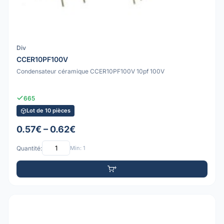
Div
CCER10PF100V
Condensateur céramique CCER10PF100V 10pf 100V
665
Lot de 10 pièces
0.57€ – 0.62€
Quantité:
Min: 1