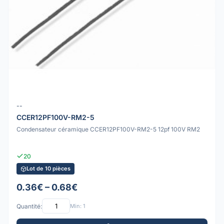
--
CCER12PF100V-RM2-5
Condensateur céramique CCER12PF100V-RM2-5 12pf 100V RM2
20
Lot de 10 pièces
0.36€ – 0.68€
Quantité:
Min: 1