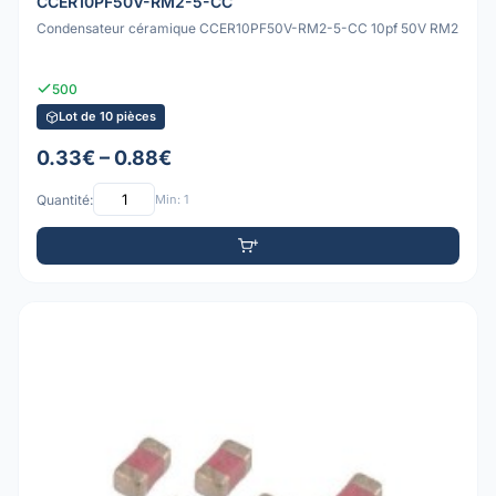
CCER10PF50V-RM2-5-CC
Condensateur céramique CCER10PF50V-RM2-5-CC 10pf 50V RM2
500
Lot de 10 pièces
0.33€ – 0.88€
Quantité:
Min: 1