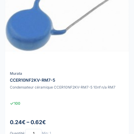
Murata
CCER10NF2KV-RM7-5
Condensateur céramique CCER10NF2KV-RM7-5 10nf n/a RM7
100
0.24€ – 0.62€
Quantité:
Min: 1