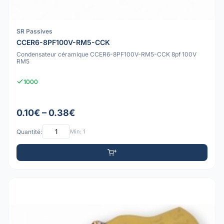
SR Passives
CCER6-8PF100V-RM5-CCK
Condensateur céramique CCER6-8PF100V-RM5-CCK 8pf 100V
RM5
1000
0.10€ – 0.38€
Quantité:
Min: 1