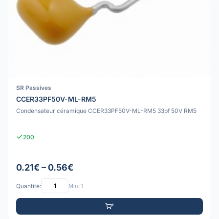
SR Passives
CCER33PF50V-ML-RM5
Condensateur céramique CCER33PF50V-ML-RM5 33pf 50V RM5
200
0.21€ – 0.56€
Quantité:
Min: 1