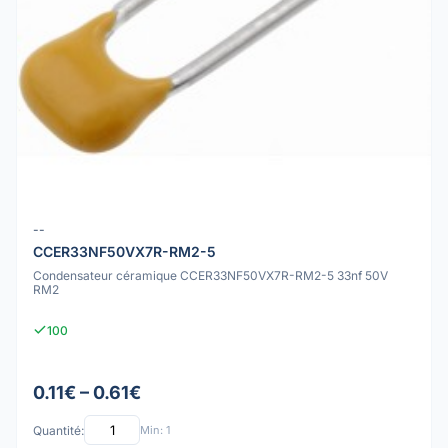
--
CCER33NF50VX7R-RM2-5
Condensateur céramique CCER33NF50VX7R-RM2-5 33nf 50V
RM2
100
0.11€ – 0.61€
Quantité:
Min: 1