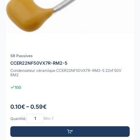
SR Passives
CCER22NF50VX7R-RM2-5
Condensateur céramique CCER22NF50VX7R-RM2-5 22nf 50V
RM2
100
0.10€ – 0.59€
Quantité:
Min: 1