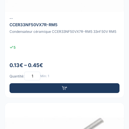
--
CCER33NF50VX7R-RM5
Condensateur céramique CCER33NF50VX7R-RM5 33nf 50V RM5
5
0.13€ – 0.45€
Quantité:
Min: 1