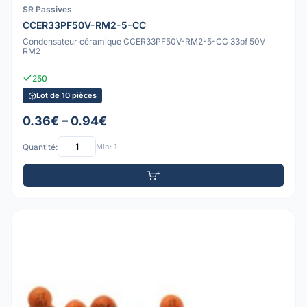
SR Passives
CCER33PF50V-RM2-5-CC
Condensateur céramique CCER33PF50V-RM2-5-CC 33pf 50V
RM2
250
Lot de 10 pièces
0.36€ – 0.94€
Quantité:
Min: 1