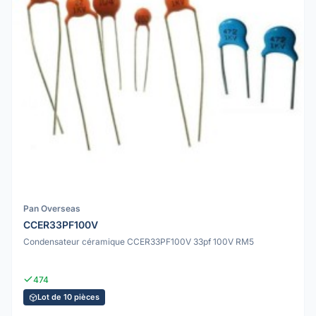
Pan Overseas
CCER33PF100V
Condensateur céramique CCER33PF100V 33pf 100V RM5
474
Lot de 10 pièces