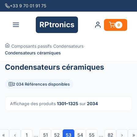
+33 9 70 01 91 75
RPtronics
0
›
Composants passifs
›
Condensateurs
›
Condensateurs céramiques
Condensateurs céramiques
2 034 Références disponibles
Affichage des produits
1301–1325
sur
2034
«
‹
1
...
51
52
53
54
55
...
82
›
»