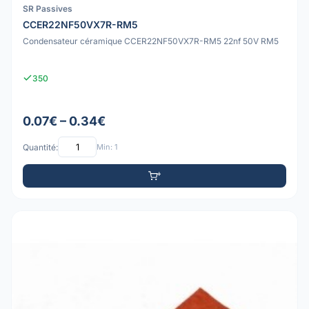
SR Passives
CCER22NF50VX7R-RM5
Condensateur céramique CCER22NF50VX7R-RM5 22nf 50V RM5
350
0.07€ – 0.34€
Quantité:
Min: 1