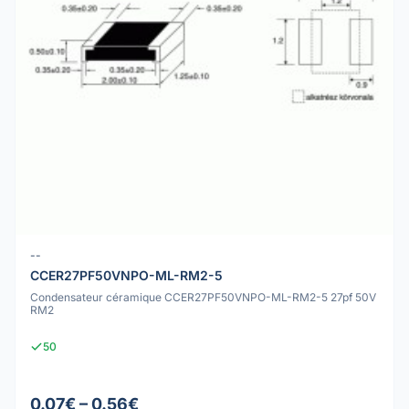
--
CCER27PF50VNPO-ML-RM2-5
Condensateur céramique CCER27PF50VNPO-ML-RM2-5 27pf 50V
RM2
50
0.07€ – 0.56€