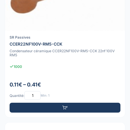
SR Passives
CCER22NF100V-RM5-CCK
Condensateur céramique CCER22NF100V-RM5-CCK 22nf 100V
RM5
1000
0.11€ – 0.41€
Quantité:
Min: 1