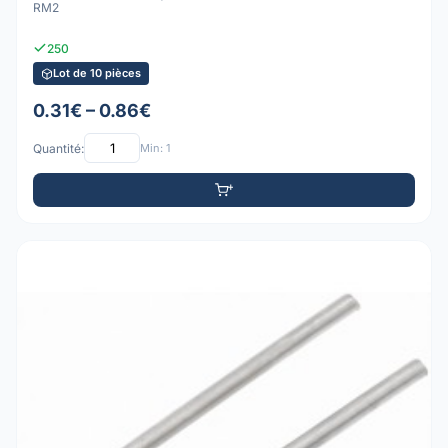
RM2
250
Lot de 10 pièces
0.31€ – 0.86€
Quantité:
Min: 1