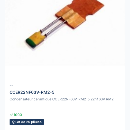
--
CCER22NF63V-RM2-5
Condensateur céramique CCER22NF63V-RM2-5 22nf 63V RM2
1000
Lot de 25 pièces