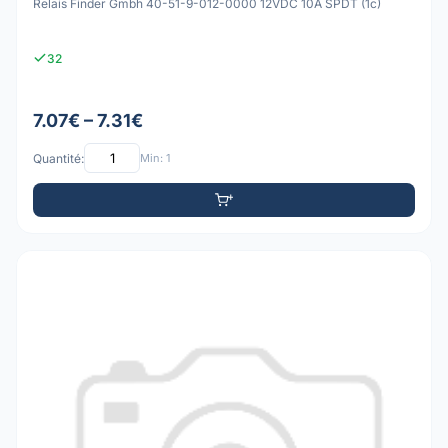
Relais Finder Gmbh 40-51-9-012-0000 12VDC 10A SPDT (1c)
32
7.07€ – 7.31€
Quantité:
Min: 1