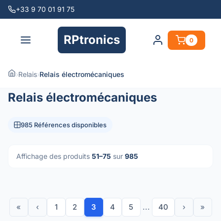
+33 9 70 01 91 75
RPtronics
0
›
Relais
›
Relais électromécaniques
Relais électromécaniques
985 Références disponibles
Affichage des produits
51–75
sur
985
«
‹
1
2
3
4
5
...
40
›
»