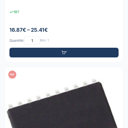
197
16.87€ – 25.41€
Quantité:
Min: 1
PDF