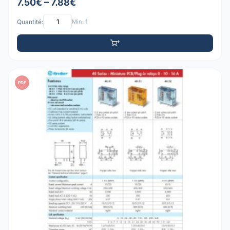
7.50€ – 7.88€
Quantité:
Min: 1
PDF