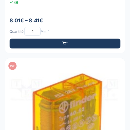
46
8.01€ – 8.41€
Quantité:
Min: 1
PDF