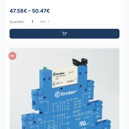
47.58€ – 50.47€
Quantité:
Min: 1
PDF