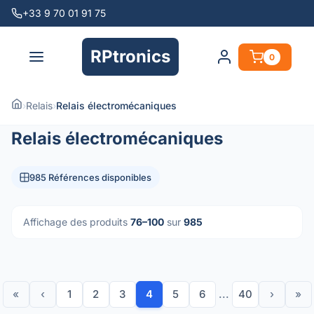
+33 9 70 01 91 75
RPtronics
0
›
Relais
›
Relais électromécaniques
Relais électromécaniques
985 Références disponibles
Affichage des produits
76–100
sur
985
«
‹
1
2
3
4
5
6
...
40
›
»