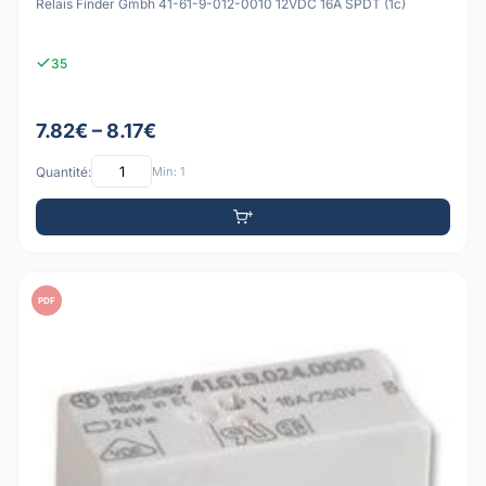
Relais Finder Gmbh 41-61-9-012-0010 12VDC 16A SPDT (1c)
35
7.82€ – 8.17€
Quantité:
Min: 1
PDF