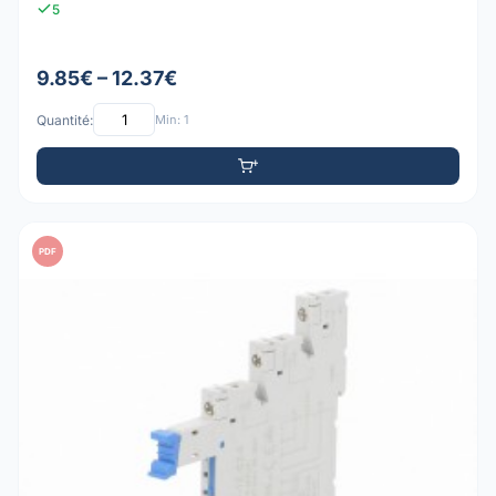
5
9.85€ – 12.37€
Quantité:
Min: 1
PDF