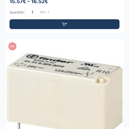
15.57€ – 16.52€
Quantité:
Min: 1
PDF