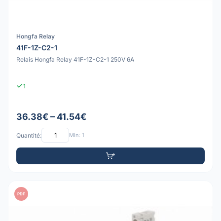
Hongfa Relay
41F-1Z-C2-1
Relais Hongfa Relay 41F-1Z-C2-1 250V 6A
1
36.38€ – 41.54€
Quantité:
Min: 1
PDF