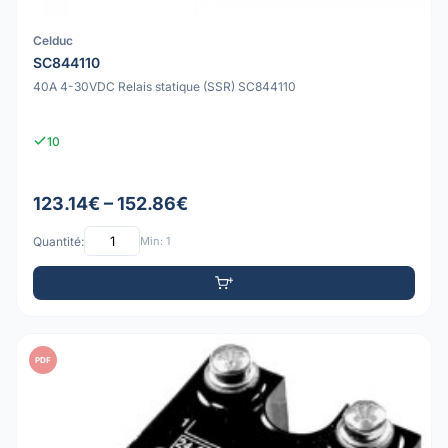
Celduc
SC844110
40A 4-30VDC Relais statique (SSR) SC844110
10
123.14€ – 152.86€
Quantité:
Min: 1
PDF