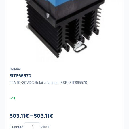
Celduc
SIT865570
22A 10-30VDC Relais statique (SSR) SIT865570
1
503.11€ – 503.11€
Quantité:
Min: 1