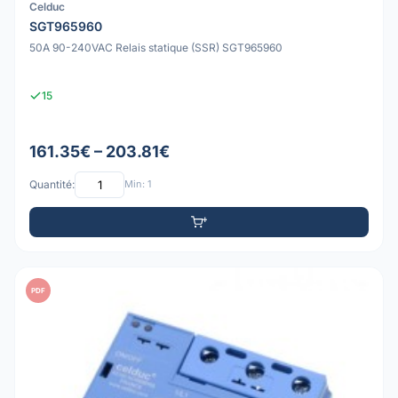
Celduc
SGT965960
50A 90-240VAC Relais statique (SSR) SGT965960
15
161.35€ – 203.81€
Quantité:
Min: 1
PDF