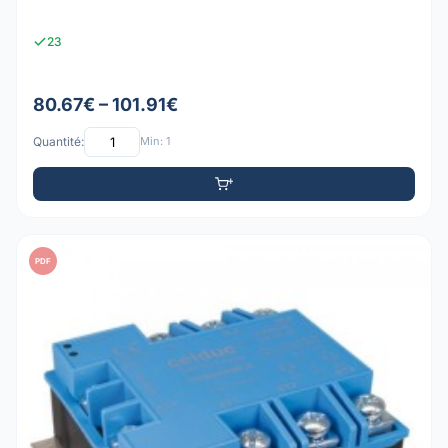
23
80.67€ – 101.91€
Quantité:
Min: 1
PDF