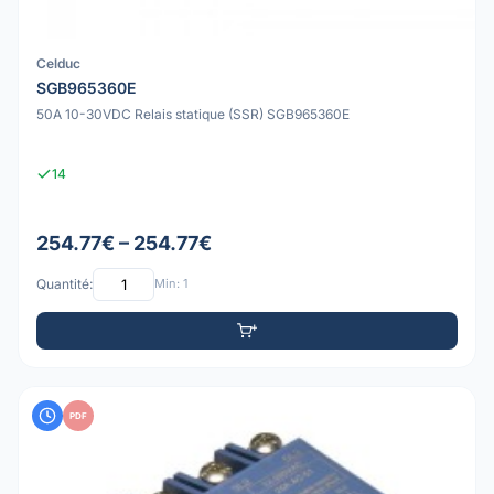
Celduc
SGB965360E
50A 10-30VDC Relais statique (SSR) SGB965360E
14
254.77€ – 254.77€
Quantité:
Min: 1
PDF