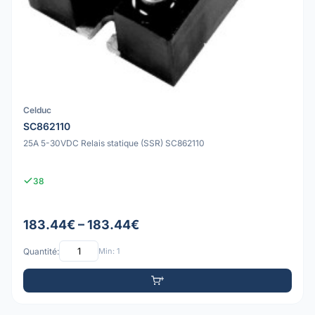
Celduc
SC862110
25A 5-30VDC Relais statique (SSR) SC862110
38
183.44€ – 183.44€
Quantité:
Min: 1