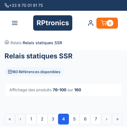
+33 9 70 01 91 75
RPtronics
0
›
Relais
›
Relais statiques SSR
Relais statiques SSR
160 Références disponibles
Affichage des produits
76–100
sur
160
«
‹
1
2
3
4
5
6
7
›
»