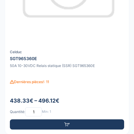
Celduc
SGT965360E
50A 10-30VDC Relais statique (SSR) SGT965360E
Dernières pièces!: 11
438.33€ – 496.12€
Quantité:
Min: 1