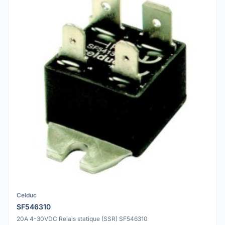
Celduc
SF546310
20A 4-30VDC Relais statique (SSR) SF546310