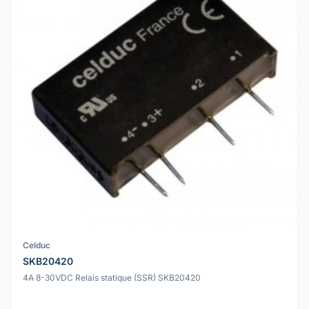
Celduc
SKB20420
4A 8-30VDC Relais statique (SSR) SKB20420