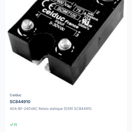
Celduc
SC844910
40A 90-240VAC Relais statique (SSR) SC844910
11