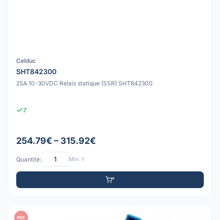
Celduc
SHT842300
25A 10-30VDC Relais statique (SSR) SHT842300
7
254.79€ – 315.92€
Quantité:
Min: 1
PDF