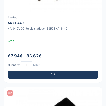
Celduc
SKA11440
4A 3-10VDC Relais statique (SSR) SKA11440
12
67.94€ – 86.62€
Quantité:
Min: 1
PDF