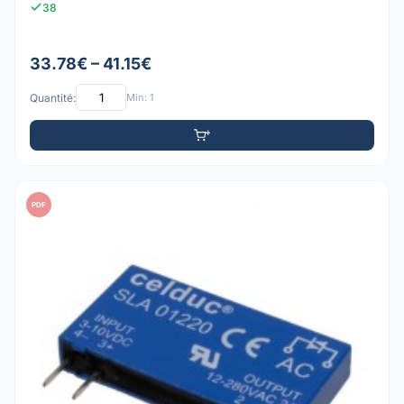
38
33.78€ – 41.15€
Quantité:
Min: 1
PDF