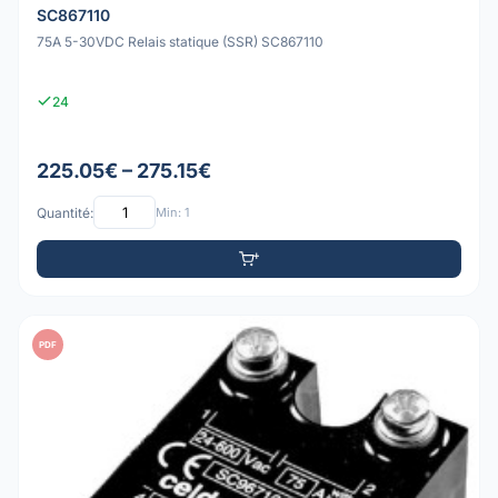
SC867110
75A 5-30VDC Relais statique (SSR) SC867110
24
225.05€ – 275.15€
Quantité:
Min: 1
PDF