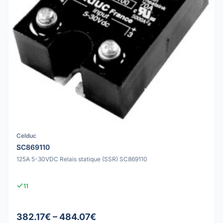
Celduc
SC869110
125A 5-30VDC Relais statique (SSR) SC869110
11
382.17€ – 484.07€