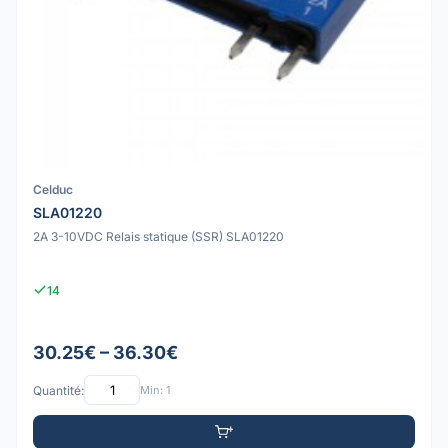
Celduc
SLA01220
2A 3-10VDC Relais statique (SSR) SLA01220
14
30.25€ – 36.30€
Quantité:
Min: 1