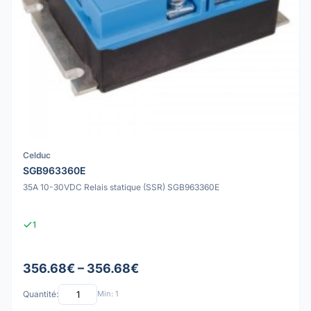
Celduc
SGB963360E
35A 10-30VDC Relais statique (SSR) SGB963360E
1
356.68€ – 356.68€
Quantité:
Min: 1