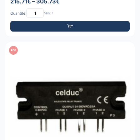
215.71€ – 305.73€
Quantité:
Min: 1
PDF