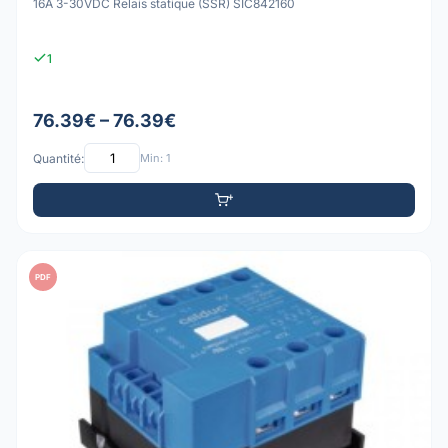
16A 3-30VDC Relais statique (SSR) SIC842160
1
76.39€ – 76.39€
Quantité:
Min: 1
PDF