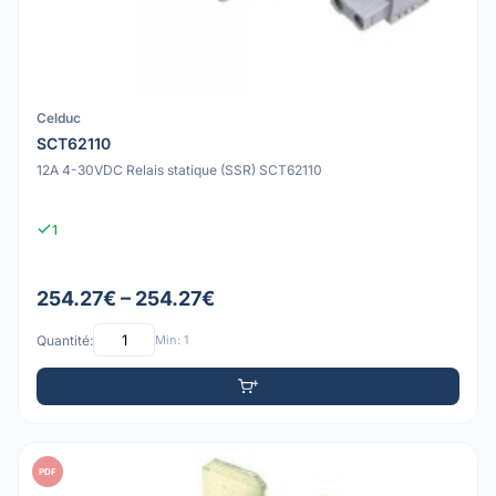
Celduc
SCT62110
12A 4-30VDC Relais statique (SSR) SCT62110
1
254.27€ – 254.27€
Quantité:
Min: 1
PDF